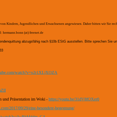
e von Kindern, Jugendlichen und Erwachsenen angewiesen. Daher bitten wir Sie rec
: hermann.bonn (at) freenet.de
endenquittung abzugsfähig nach §10b EStG ausstellen. Bitte sprechen Sie un
33
utube.com/watch?v=o2r1XLjXOZA
aZlI
n und Präsentation im Woki -
https://youtu.be/31dV8fOXer0
th.com/2017/09/29/eine-besondere-begegnung/
com/watch?v=IwBbMddm_CA