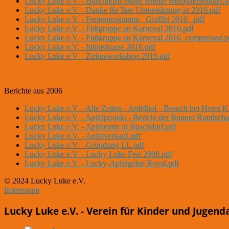
Lucky Luke e.V. - Buschdorfs bunte Bretter Herbstferienkurs.p
Lucky Luke e.V. - Danke für Ihre Unterstützung in 2016.pdf
Lucky Luke e.V. - Ferienprogramm _Graffiti 2016_.pdf
Lucky Luke e.V. - Fußgruppe an Karneval 2016.pdf
Lucky Luke e.V. - Fußgruppe an Karneval 2016_compressed.p
Lucky Luke e.V. - Inlinerkurse 2016.pdf
Lucky Luke e.V. - Zirkusworkshop 2016.pdf
Berichte aus 2006
Lucky Luke e.V. - Alte Zeiten - Apfelhof - Besuch bei Herrn K
Lucky Luke e.V. - Apfelprojekt - Bericht der Bonner Rundscha
Lucky Luke e.V. - Apfelernte in Buschdorf.pdf
Lucky Luke e.V. - Apfelverkauf.pdf
Lucky Luke e.V. - Gründung LL.pdf
Lucky Luke e.V. - Lucky Luke Fest 2006.pdf
Lucky Luke e.V. - Lucky-Apfelgelee Royal.pdf
© 2024 Lucky Luke e.V.
Impressum
Lucky Luke e.V. - Verein für Kinder und Jugend