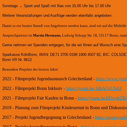
Sonntags → Sport und Spaß mit Ilias von 15.00 Uhr bis 17.00 Uhr
Weitere Veranstaltungen und Ausflüge werden ebenfalls angeboten.
Damit es ein bunter Strauß von Angeboten werden kann, sind wir auf die Mithilf
Ansprechpartner ist
Martin Hermann
, Ludwig Schopp Str. 18, 53117 Bonn, email
Gerne nehmen wir Spenden entgegen, für die wir Ihnen auf Wunsch eine Sp
Sparkasse KölnBonn, IBAN: DE71 3705 0198 1900 4507 82, BIC: COLSDE
Bonn VR Nr. 8612
Besondere Projekte der letzten Jahre:
2022 - Filmprojekt Jugendaustausch Griechenland -
https://www.yo
2022 - Filmprojekt Bonn Inklusiv -
https://youtu.be/-bIbAQcUbAI
2021 - Filmprojekt Fair Kaufen in Bonn -
https://youtu.be/kDwqbZB
2019 - Planung zum Filmprojekt Kinderarmut in Bonn und Diskussio
2017 - Projekt Jugendbegegnung in Griechenland -
https://agorayou
2017 - Projekt Jugendbegegnung in Bonn -
https://www.youtube.