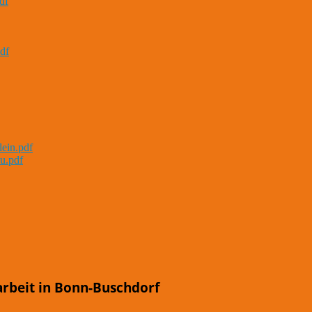
df
df
lein.pdf
u.pdf
arbeit in Bonn-Buschdorf