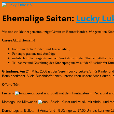
Ehemalige Seiten:
Lucky Luk
Wir sind ein kleiner gemeinnütziger Verein im Bonner Norden. Wir gestalten Kin
Unsere Aktivitäten sind
kontinuierliche Kinder- und Jugendarbeit,
Ferienprogramme und Ausflüge,
mehrfach im Jahr organisieren wir Workshops zu den Themen: Afrika, Tanze
Teilnahme und Gestaltung des Kinderprogramms auf der Buschdorfer Kir
Gründung:
Am 24. März 2006 ist der Verein Lucky Luke e.V. für Kinder un
Bonn anerkannt.
Viele BuschdorferInnen unterstützen unsere Arbeit durch I
Offene Tür:
Freitags
Spiel und Spaß mit dem Freitagsteam (Petra und an
Montags und Mittwochs
Spiele, Kunst und Musik mit Abdou und Mart
Donnertags → Ballett mit Anca für
6 - 8 Jährige ab 17.00 Uhr bis kurz vor 1