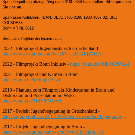
Spendenquittung abzugsfähig nach §10b EStG ausstellen. Bitte sprechen
Sie uns an.
Sparkasse KölnBonn, IBAN: DE71 3705 0198 1900 4507 82, BIC:
COLSDE33
Bonn VR Nr. 8612
Besondere Projekte der letzten Jahre:
2022 - Filmprojekt Jugendaustausch Griechenland -
https://www.youtube.com/watch?v=o2r1XLjXOZA
2022 - Filmprojekt Bonn Inklusiv -
https://youtu.be/-bIbAQcUbAI
2021 - Filmprojekt Fair Kaufen in Bonn -
https://youtu.be/kDwqbZBaZlI
2019 - Planung zum Filmprojekt Kinderarmut in Bonn und
Diskussion und Präsentation im Woki -
https://youtu.be/31dV8fOXer0
2017 - Projekt Jugendbegegnung in Griechenland -
https://agorayouth.com/2017/09/29/eine-besondere-begegnung/
2017 - Projekt Jugendbegegnung in Bonn -
https://www.youtube.com/watch?v=IwBbMddm_CA