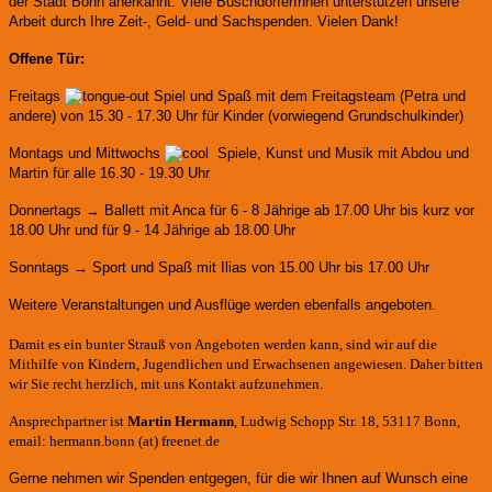
der Stadt Bonn anerkannt.
Viele BuschdorferInnen unterstützen unsere
Arbeit durch Ihre Zeit-, Geld- und Sachspenden. Vielen Dank!
Offene Tür:
Freitags
Spiel und Spaß mit dem Freitagsteam (Petra und
andere)
von 15.30 - 17.30 Uhr für Kinder (vorwiegend Grundschulkinder)
Montags und Mittwochs
Spiele, Kunst und Musik mit Abdou und
Martin für alle 16.30 - 19.30 Uhr
Donnertags → Ballett mit Anca für
6 - 8 Jährige ab 17.00 Uhr bis kurz vor
18.00 Uhr und für
9 - 14 Jährige ab 18.00 Uhr
Sonntags → Sport und Spaß mit Ilias von 15.00 Uhr bis 17.00 Uhr
Weitere Veranstaltungen und Ausflüge werden ebenfalls angeboten.
Damit es ein bunter Strauß von Angeboten werden kann, sind wir auf die
Mithilfe von Kindern, Jugendlichen und Erwachsenen angewiesen. Daher bitten
wir Sie recht herzlich, mit uns Kontakt aufzunehmen.
Ansprechpartner ist
Martin Hermann
, Ludwig Schopp Str. 18, 53117 Bonn,
email: hermann.bonn (at) freenet.de
Gerne nehmen wir Spenden entgegen, für die wir Ihnen auf Wunsch eine