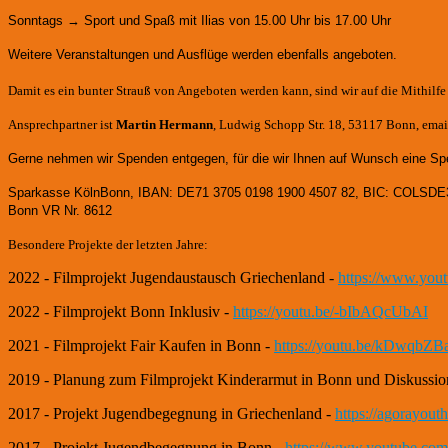
Sonntags → Sport und Spaß mit Ilias von 15.00 Uhr bis 17.00 Uhr
Weitere Veranstaltungen und Ausflüge werden ebenfalls angeboten.
Damit es ein bunter Strauß von Angeboten werden kann, sind wir auf die Mithilf
Ansprechpartner ist
Martin Hermann
, Ludwig Schopp Str. 18, 53117 Bonn, email
Gerne nehmen wir Spenden entgegen, für die wir Ihnen auf Wunsch eine Sp
Sparkasse KölnBonn, IBAN: DE71 3705 0198 1900 4507 82, BIC: COLSDE
Bonn VR Nr. 8612
Besondere Projekte der letzten Jahre:
2022 - Filmprojekt Jugendaustausch Griechenland -
https://www.yo
2022 - Filmprojekt Bonn Inklusiv -
https://youtu.be/-bIbAQcUbAI
2021 - Filmprojekt Fair Kaufen in Bonn -
https://youtu.be/kDwqbZB
2019 - Planung zum Filmprojekt Kinderarmut in Bonn und Diskussio
2017 - Projekt Jugendbegegnung in Griechenland -
https://agorayou
2017 - Projekt Jugendbegegnung in Bonn -
https://www.youtube.