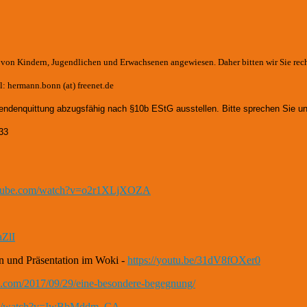
e von Kindern, Jugendlichen und Erwachsenen angewiesen. Daher bitten wir Sie rec
: hermann.bonn (at) freenet.de
endenquittung abzugsfähig nach §10b EStG ausstellen. Bitte sprechen Sie un
33
utube.com/watch?v=o2r1XLjXOZA
aZlI
n und Präsentation im Woki -
https://youtu.be/31dV8fOXer0
th.com/2017/09/29/eine-besondere-begegnung/
com/watch?v=IwBbMddm_CA