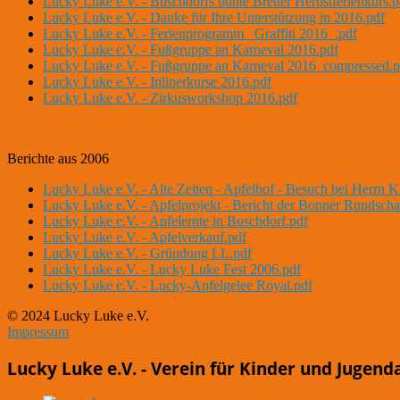
Lucky Luke e.V. - Buschdorfs bunte Bretter Herbstferienkurs.p
Lucky Luke e.V. - Danke für Ihre Unterstützung in 2016.pdf
Lucky Luke e.V. - Ferienprogramm _Graffiti 2016_.pdf
Lucky Luke e.V. - Fußgruppe an Karneval 2016.pdf
Lucky Luke e.V. - Fußgruppe an Karneval 2016_compressed.p
Lucky Luke e.V. - Inlinerkurse 2016.pdf
Lucky Luke e.V. - Zirkusworkshop 2016.pdf
Berichte aus 2006
Lucky Luke e.V. - Alte Zeiten - Apfelhof - Besuch bei Herrn K
Lucky Luke e.V. - Apfelprojekt - Bericht der Bonner Rundscha
Lucky Luke e.V. - Apfelernte in Buschdorf.pdf
Lucky Luke e.V. - Apfelverkauf.pdf
Lucky Luke e.V. - Gründung LL.pdf
Lucky Luke e.V. - Lucky Luke Fest 2006.pdf
Lucky Luke e.V. - Lucky-Apfelgelee Royal.pdf
© 2024 Lucky Luke e.V.
Impressum
Lucky Luke e.V. - Verein für Kinder und Jugend