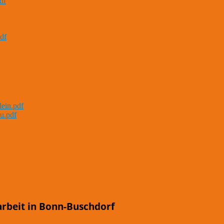
df
df
lein.pdf
u.pdf
arbeit in Bonn-Buschdorf