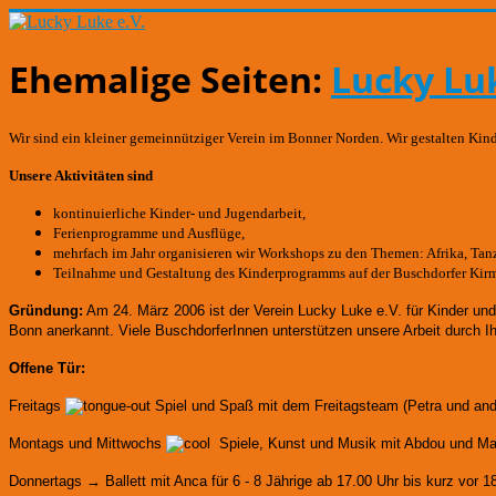
Ehemalige Seiten:
Lucky Luk
Wir sind ein kleiner gemeinnütziger Verein im Bonner Norden. Wir gestalten Kin
Unsere Aktivitäten sind
kontinuierliche Kinder- und Jugendarbeit,
Ferienprogramme und Ausflüge,
mehrfach im Jahr organisieren wir Workshops zu den Themen: Afrika, Tanze
Teilnahme und Gestaltung des Kinderprogramms auf der Buschdorfer Kir
Gründung:
Am 24. März 2006 ist der Verein Lucky Luke e.V. für Kinder un
Bonn anerkannt.
Viele BuschdorferInnen unterstützen unsere Arbeit durch I
Offene Tür:
Freitags
Spiel und Spaß mit dem Freitagsteam (Petra und an
Montags und Mittwochs
Spiele, Kunst und Musik mit Abdou und Mart
Donnertags → Ballett mit Anca für
6 - 8 Jährige ab 17.00 Uhr bis kurz vor 1