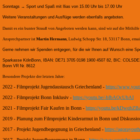
Sonntags → Sport und Spaß mit Ilias von 15.00 Uhr bis 17.00 Uhr
Weitere Veranstaltungen und Ausflüge werden ebenfalls angeboten.
Damit es ein bunter Strauß von Angeboten werden kann, sind wir auf die Mithilf
Ansprechpartner ist
Martin Hermann
, Ludwig Schopp Str. 18, 53117 Bonn, email
Gerne nehmen wir Spenden entgegen, für die wir Ihnen auf Wunsch eine Sp
Sparkasse KölnBonn, IBAN: DE71 3705 0198 1900 4507 82, BIC: COLSDE
Bonn VR Nr. 8612
Besondere Projekte der letzten Jahre:
2022 - Filmprojekt Jugendaustausch Griechenland -
https://www.yo
2022 - Filmprojekt Bonn Inklusiv -
https://youtu.be/-bIbAQcUbAI
2021 - Filmprojekt Fair Kaufen in Bonn -
https://youtu.be/kDwqbZB
2019 - Planung zum Filmprojekt Kinderarmut in Bonn und Diskussio
2017 - Projekt Jugendbegegnung in Griechenland -
https://agorayou
2017 - Projekt Jugendbegegnung in Bonn -
https://www.youtube.