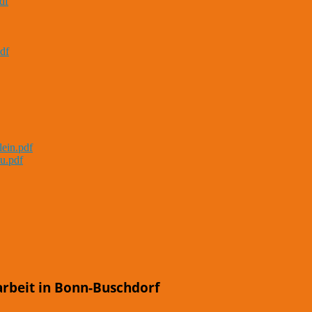
df
df
lein.pdf
u.pdf
arbeit in Bonn-Buschdorf