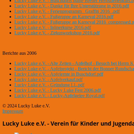
Lucky Luke e.V. - Buschdorfs bunte Bretter Herbstferienkurs.p
Lucky Luke e.V. - Danke für Ihre Unterstützung in 2016.pdf
Lucky Luke e.V. - Ferienprogramm _Graffiti 2016_.pdf
Lucky Luke e.V. - Fußgruppe an Karneval 2016.pdf
Lucky Luke e.V. - Fußgruppe an Karneval 2016_compressed.p
Lucky Luke e.V. - Inlinerkurse 2016.pdf
Lucky Luke e.V. - Zirkusworkshop 2016.pdf
Berichte aus 2006
Lucky Luke e.V. - Alte Zeiten - Apfelhof - Besuch bei Herrn K
Lucky Luke e.V. - Apfelprojekt - Bericht der Bonner Rundscha
Lucky Luke e.V. - Apfelernte in Buschdorf.pdf
Lucky Luke e.V. - Apfelverkauf.pdf
Lucky Luke e.V. - Gründung LL.pdf
Lucky Luke e.V. - Lucky Luke Fest 2006.pdf
Lucky Luke e.V. - Lucky-Apfelgelee Royal.pdf
© 2024 Lucky Luke e.V.
Impressum
Lucky Luke e.V. - Verein für Kinder und Jugend