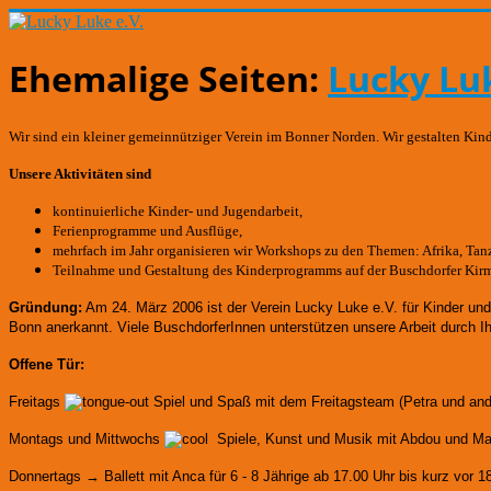
Ehemalige Seiten:
Lucky Luk
Wir sind ein kleiner gemeinnütziger Verein im Bonner Norden. Wir gestalten Kin
Unsere Aktivitäten sind
kontinuierliche Kinder- und Jugendarbeit,
Ferienprogramme und Ausflüge,
mehrfach im Jahr organisieren wir Workshops zu den Themen: Afrika, Tanze
Teilnahme und Gestaltung des Kinderprogramms auf der Buschdorfer Kir
Gründung:
Am 24. März 2006 ist der Verein Lucky Luke e.V. für Kinder un
Bonn anerkannt.
Viele BuschdorferInnen unterstützen unsere Arbeit durch I
Offene Tür:
Freitags
Spiel und Spaß mit dem Freitagsteam (Petra und an
Montags und Mittwochs
Spiele, Kunst und Musik mit Abdou und Mart
Donnertags → Ballett mit Anca für
6 - 8 Jährige ab 17.00 Uhr bis kurz vor 1