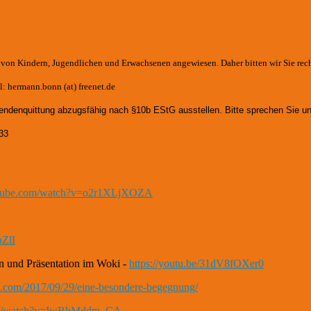
e von Kindern, Jugendlichen und Erwachsenen angewiesen. Daher bitten wir Sie rec
: hermann.bonn (at) freenet.de
endenquittung abzugsfähig nach §10b EStG ausstellen. Bitte sprechen Sie un
33
utube.com/watch?v=o2r1XLjXOZA
aZlI
n und Präsentation im Woki -
https://youtu.be/31dV8fOXer0
th.com/2017/09/29/eine-besondere-begegnung/
com/watch?v=IwBbMddm_CA