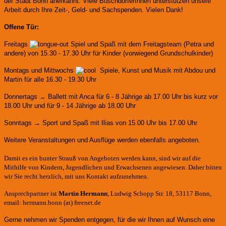
der Stadt Bonn anerkannt.
Viele BuschdorferInnen unterstützen unsere
Arbeit durch Ihre Zeit-, Geld- und Sachspenden. Vielen Dank!
Offene Tür:
Freitags
Spiel und Spaß mit dem Freitagsteam (Petra und
andere)
von 15.30 - 17.30 Uhr für Kinder (vorwiegend Grundschulkinder)
Montags und Mittwochs
Spiele, Kunst und Musik mit Abdou und
Martin für alle 16.30 - 19.30 Uhr
Donnertags → Ballett mit Anca für
6 - 8 Jährige ab 17.00 Uhr bis kurz vor
18.00 Uhr und für
9 - 14 Jährige ab 18.00 Uhr
Sonntags → Sport und Spaß mit Ilias von 15.00 Uhr bis 17.00 Uhr
Weitere Veranstaltungen und Ausflüge werden ebenfalls angeboten.
Damit es ein bunter Strauß von Angeboten werden kann, sind wir auf die
Mithilfe von Kindern, Jugendlichen und Erwachsenen angewiesen. Daher bitten
wir Sie recht herzlich, mit uns Kontakt aufzunehmen.
Ansprechpartner ist
Martin Hermann
, Ludwig Schopp Str. 18, 53117 Bonn,
email: hermann.bonn (at) freenet.de
Gerne nehmen wir Spenden entgegen, für die wir Ihnen auf Wunsch eine