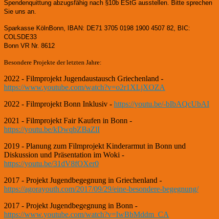
Spendenquittung abzugsfähig nach §10b EStG ausstellen. Bitte sprechen
Sie uns an.
Sparkasse KölnBonn, IBAN: DE71 3705 0198 1900 4507 82, BIC:
COLSDE33
Bonn VR Nr. 8612
Besondere Projekte der letzten Jahre:
2022 - Filmprojekt Jugendaustausch Griechenland -
https://www.youtube.com/watch?v=o2r1XLjXOZA
2022 - Filmprojekt Bonn Inklusiv -
https://youtu.be/-bIbAQcUbAI
2021 - Filmprojekt Fair Kaufen in Bonn -
https://youtu.be/kDwqbZBaZlI
2019 - Planung zum Filmprojekt Kinderarmut in Bonn und
Diskussion und Präsentation im Woki -
https://youtu.be/31dV8fOXer0
2017 - Projekt Jugendbegegnung in Griechenland -
https://agorayouth.com/2017/09/29/eine-besondere-begegnung/
2017 - Projekt Jugendbegegnung in Bonn -
https://www.youtube.com/watch?v=IwBbMddm_CA