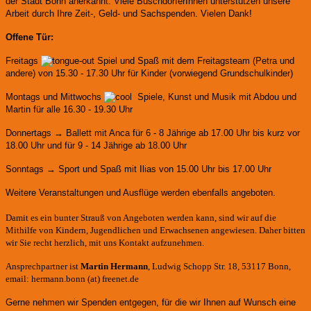
der Stadt Bonn anerkannt.
Viele BuschdorferInnen unterstützen unsere
Arbeit durch Ihre Zeit-, Geld- und Sachspenden. Vielen Dank!
Offene Tür:
Freitags
Spiel und Spaß mit dem Freitagsteam (Petra und
andere)
von 15.30 - 17.30 Uhr für Kinder (vorwiegend Grundschulkinder)
Montags und Mittwochs
Spiele, Kunst und Musik mit Abdou und
Martin für alle 16.30 - 19.30 Uhr
Donnertags → Ballett mit Anca für
6 - 8 Jährige ab 17.00 Uhr bis kurz vor
18.00 Uhr und für
9 - 14 Jährige ab 18.00 Uhr
Sonntags → Sport und Spaß mit Ilias von 15.00 Uhr bis 17.00 Uhr
Weitere Veranstaltungen und Ausflüge werden ebenfalls angeboten.
Damit es ein bunter Strauß von Angeboten werden kann, sind wir auf die
Mithilfe von Kindern, Jugendlichen und Erwachsenen angewiesen. Daher bitten
wir Sie recht herzlich, mit uns Kontakt aufzunehmen.
Ansprechpartner ist
Martin Hermann
, Ludwig Schopp Str. 18, 53117 Bonn,
email: hermann.bonn (at) freenet.de
Gerne nehmen wir Spenden entgegen, für die wir Ihnen auf Wunsch eine