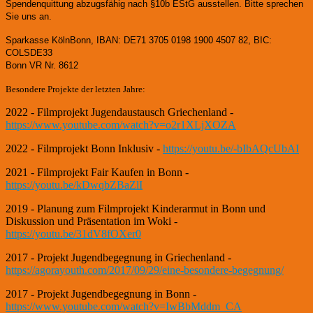
Spendenquittung abzugsfähig nach §10b EStG ausstellen. Bitte sprechen
Sie uns an.
Sparkasse KölnBonn, IBAN: DE71 3705 0198 1900 4507 82, BIC:
COLSDE33
Bonn VR Nr. 8612
Besondere Projekte der letzten Jahre:
2022 - Filmprojekt Jugendaustausch Griechenland -
https://www.youtube.com/watch?v=o2r1XLjXOZA
2022 - Filmprojekt Bonn Inklusiv -
https://youtu.be/-bIbAQcUbAI
2021 - Filmprojekt Fair Kaufen in Bonn -
https://youtu.be/kDwqbZBaZlI
2019 - Planung zum Filmprojekt Kinderarmut in Bonn und
Diskussion und Präsentation im Woki -
https://youtu.be/31dV8fOXer0
2017 - Projekt Jugendbegegnung in Griechenland -
https://agorayouth.com/2017/09/29/eine-besondere-begegnung/
2017 - Projekt Jugendbegegnung in Bonn -
https://www.youtube.com/watch?v=IwBbMddm_CA