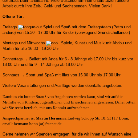
der Stadt Bonn anerkannt.
Viele BuschdorferInnen unterstützen unsere
Arbeit durch Ihre Zeit-, Geld- und Sachspenden. Vielen Dank!
Offene Tür:
Freitags
Spiel und Spaß mit dem Freitagsteam (Petra und
andere)
von 15.30 - 17.30 Uhr für Kinder (vorwiegend Grundschulkinder)
Montags und Mittwochs
Spiele, Kunst und Musik mit Abdou und
Martin für alle 16.30 - 19.30 Uhr
Donnertags → Ballett mit Anca für
6 - 8 Jährige ab 17.00 Uhr bis kurz vor
18.00 Uhr und für
9 - 14 Jährige ab 18.00 Uhr
Sonntags → Sport und Spaß mit Ilias von 15.00 Uhr bis 17.00 Uhr
Weitere Veranstaltungen und Ausflüge werden ebenfalls angeboten.
Damit es ein bunter Strauß von Angeboten werden kann, sind wir auf die
Mithilfe von Kindern, Jugendlichen und Erwachsenen angewiesen. Daher bitten
wir Sie recht herzlich, mit uns Kontakt aufzunehmen.
Ansprechpartner ist
Martin Hermann
, Ludwig Schopp Str. 18, 53117 Bonn,
email: hermann.bonn (at) freenet.de
Gerne nehmen wir Spenden entgegen, für die wir Ihnen auf Wunsch eine