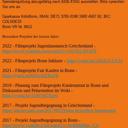
Spendenquittung abzugsfähig nach §10b EStG ausstellen. Bitte sprechen
Sie uns an.
Sparkasse KölnBonn, IBAN: DE71 3705 0198 1900 4507 82, BIC:
COLSDE33
Bonn VR Nr. 8612
Besondere Projekte der letzten Jahre:
2022 - Filmprojekt Jugendaustausch Griechenland -
https://www.youtube.com/watch?v=o2r1XLjXOZA
2022 - Filmprojekt Bonn Inklusiv -
https://youtu.be/-bIbAQcUbAI
2021 - Filmprojekt Fair Kaufen in Bonn -
https://youtu.be/kDwqbZBaZlI
2019 - Planung zum Filmprojekt Kinderarmut in Bonn und
Diskussion und Präsentation im Woki -
https://youtu.be/31dV8fOXer0
2017 - Projekt Jugendbegegnung in Griechenland -
https://agorayouth.com/2017/09/29/eine-besondere-begegnung/
2017 - Projekt Jugendbegegnung in Bonn -
https://www.youtube.com/watch?v=IwBbMddm_CA