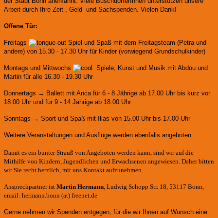
der Stadt Bonn anerkannt.
Viele BuschdorferInnen unterstützen unsere
Arbeit durch Ihre Zeit-, Geld- und Sachspenden. Vielen Dank!
Offene Tür:
Freitags
Spiel und Spaß mit dem Freitagsteam (Petra und
andere)
von 15.30 - 17.30 Uhr für Kinder (vorwiegend Grundschulkinder)
Montags und Mittwochs
Spiele, Kunst und Musik mit Abdou und
Martin für alle 16.30 - 19.30 Uhr
Donnertags → Ballett mit Anca für
6 - 8 Jährige ab 17.00 Uhr bis kurz vor
18.00 Uhr und für
9 - 14 Jährige ab 18.00 Uhr
Sonntags → Sport und Spaß mit Ilias von 15.00 Uhr bis 17.00 Uhr
Weitere Veranstaltungen und Ausflüge werden ebenfalls angeboten.
Damit es ein bunter Strauß von Angeboten werden kann, sind wir auf die
Mithilfe von Kindern, Jugendlichen und Erwachsenen angewiesen. Daher bitten
wir Sie recht herzlich, mit uns Kontakt aufzunehmen.
Ansprechpartner ist
Martin Hermann
, Ludwig Schopp Str. 18, 53117 Bonn,
email: hermann.bonn (at) freenet.de
Gerne nehmen wir Spenden entgegen, für die wir Ihnen auf Wunsch eine