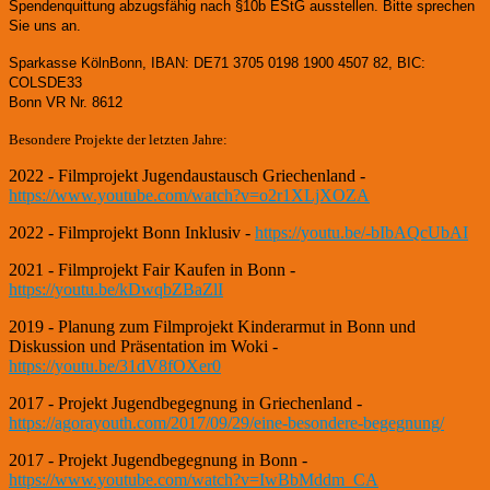
Spendenquittung abzugsfähig nach §10b EStG ausstellen. Bitte sprechen
Sie uns an.
Sparkasse KölnBonn, IBAN: DE71 3705 0198 1900 4507 82, BIC:
COLSDE33
Bonn VR Nr. 8612
Besondere Projekte der letzten Jahre:
2022 - Filmprojekt Jugendaustausch Griechenland -
https://www.youtube.com/watch?v=o2r1XLjXOZA
2022 - Filmprojekt Bonn Inklusiv -
https://youtu.be/-bIbAQcUbAI
2021 - Filmprojekt Fair Kaufen in Bonn -
https://youtu.be/kDwqbZBaZlI
2019 - Planung zum Filmprojekt Kinderarmut in Bonn und
Diskussion und Präsentation im Woki -
https://youtu.be/31dV8fOXer0
2017 - Projekt Jugendbegegnung in Griechenland -
https://agorayouth.com/2017/09/29/eine-besondere-begegnung/
2017 - Projekt Jugendbegegnung in Bonn -
https://www.youtube.com/watch?v=IwBbMddm_CA