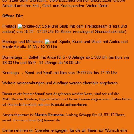
der Stadt Bonn anerkannt.
Viele BuschdorferInnen unterstützen unsere
Arbeit durch Ihre Zeit-, Geld- und Sachspenden. Vielen Dank!
Offene Tür:
Freitags
Spiel und Spaß mit dem Freitagsteam (Petra und
andere)
von 15.30 - 17.30 Uhr für Kinder (vorwiegend Grundschulkinder)
Montags und Mittwochs
Spiele, Kunst und Musik mit Abdou und
Martin für alle 16.30 - 19.30 Uhr
Donnertags → Ballett mit Anca für
6 - 8 Jährige ab 17.00 Uhr bis kurz vor
18.00 Uhr und für
9 - 14 Jährige ab 18.00 Uhr
Sonntags → Sport und Spaß mit Ilias von 15.00 Uhr bis 17.00 Uhr
Weitere Veranstaltungen und Ausflüge werden ebenfalls angeboten.
Damit es ein bunter Strauß von Angeboten werden kann, sind wir auf die
Mithilfe von Kindern, Jugendlichen und Erwachsenen angewiesen. Daher bitten
wir Sie recht herzlich, mit uns Kontakt aufzunehmen.
Ansprechpartner ist
Martin Hermann
, Ludwig Schopp Str. 18, 53117 Bonn,
email: hermann.bonn (at) freenet.de
Gerne nehmen wir Spenden entgegen, für die wir Ihnen auf Wunsch eine