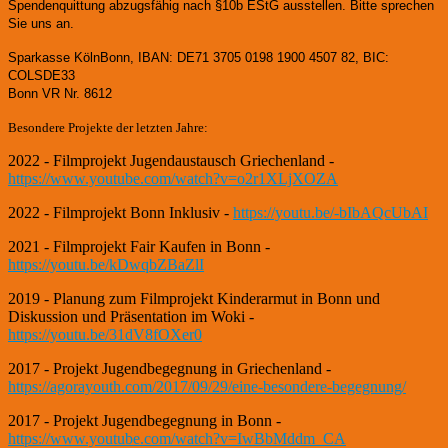
Spendenquittung abzugsfähig nach §10b EStG ausstellen. Bitte sprechen
Sie uns an.
Sparkasse KölnBonn, IBAN: DE71 3705 0198 1900 4507 82, BIC:
COLSDE33
Bonn VR Nr. 8612
Besondere Projekte der letzten Jahre:
2022 - Filmprojekt Jugendaustausch Griechenland -
https://www.youtube.com/watch?v=o2r1XLjXOZA
2022 - Filmprojekt Bonn Inklusiv -
https://youtu.be/-bIbAQcUbAI
2021 - Filmprojekt Fair Kaufen in Bonn -
https://youtu.be/kDwqbZBaZlI
2019 - Planung zum Filmprojekt Kinderarmut in Bonn und
Diskussion und Präsentation im Woki -
https://youtu.be/31dV8fOXer0
2017 - Projekt Jugendbegegnung in Griechenland -
https://agorayouth.com/2017/09/29/eine-besondere-begegnung/
2017 - Projekt Jugendbegegnung in Bonn -
https://www.youtube.com/watch?v=IwBbMddm_CA