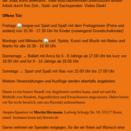
der Stadt Bonn anerkannt.
Viele BuschdorferInnen unterstützen unsere
Arbeit durch Ihre Zeit-, Geld- und Sachspenden. Vielen Dank!
Offene Tür:
Freitags
Spiel und Spaß mit dem Freitagsteam (Petra und
andere)
von 15.30 - 17.30 Uhr für Kinder (vorwiegend Grundschulkinder)
Montags und Mittwochs
Spiele, Kunst und Musik mit Abdou und
Martin für alle 16.30 - 19.30 Uhr
Donnertags → Ballett mit Anca für
6 - 8 Jährige ab 17.00 Uhr bis kurz vor
18.00 Uhr und für
9 - 14 Jährige ab 18.00 Uhr
Sonntags → Sport und Spaß mit Ilias von 15.00 Uhr bis 17.00 Uhr
Weitere Veranstaltungen und Ausflüge werden ebenfalls angeboten.
Damit es ein bunter Strauß von Angeboten werden kann, sind wir auf die
Mithilfe von Kindern, Jugendlichen und Erwachsenen angewiesen. Daher bitten
wir Sie recht herzlich, mit uns Kontakt aufzunehmen.
Ansprechpartner ist
Martin Hermann
, Ludwig Schopp Str. 18, 53117 Bonn,
email: hermann.bonn (at) freenet.de
Gerne nehmen wir Spenden entgegen, für die wir Ihnen auf Wunsch eine