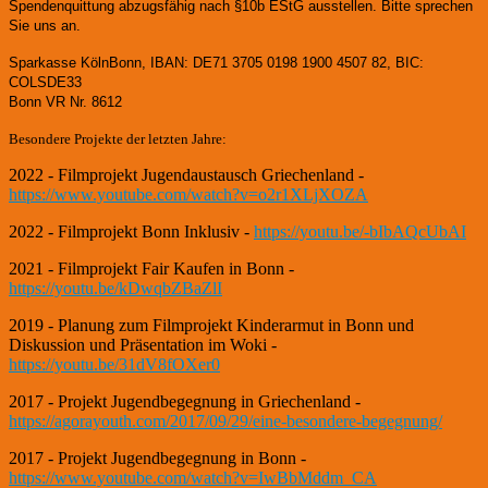
Spendenquittung abzugsfähig nach §10b EStG ausstellen. Bitte sprechen
Sie uns an.
Sparkasse KölnBonn, IBAN: DE71 3705 0198 1900 4507 82, BIC:
COLSDE33
Bonn VR Nr. 8612
Besondere Projekte der letzten Jahre:
2022 - Filmprojekt Jugendaustausch Griechenland -
https://www.youtube.com/watch?v=o2r1XLjXOZA
2022 - Filmprojekt Bonn Inklusiv -
https://youtu.be/-bIbAQcUbAI
2021 - Filmprojekt Fair Kaufen in Bonn -
https://youtu.be/kDwqbZBaZlI
2019 - Planung zum Filmprojekt Kinderarmut in Bonn und
Diskussion und Präsentation im Woki -
https://youtu.be/31dV8fOXer0
2017 - Projekt Jugendbegegnung in Griechenland -
https://agorayouth.com/2017/09/29/eine-besondere-begegnung/
2017 - Projekt Jugendbegegnung in Bonn -
https://www.youtube.com/watch?v=IwBbMddm_CA