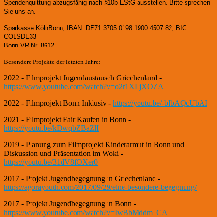
Spendenquittung abzugsfähig nach §10b EStG ausstellen. Bitte sprechen
Sie uns an.
Sparkasse KölnBonn, IBAN: DE71 3705 0198 1900 4507 82, BIC:
COLSDE33
Bonn VR Nr. 8612
Besondere Projekte der letzten Jahre:
2022 - Filmprojekt Jugendaustausch Griechenland -
https://www.youtube.com/watch?v=o2r1XLjXOZA
2022 - Filmprojekt Bonn Inklusiv -
https://youtu.be/-bIbAQcUbAI
2021 - Filmprojekt Fair Kaufen in Bonn -
https://youtu.be/kDwqbZBaZlI
2019 - Planung zum Filmprojekt Kinderarmut in Bonn und
Diskussion und Präsentation im Woki -
https://youtu.be/31dV8fOXer0
2017 - Projekt Jugendbegegnung in Griechenland -
https://agorayouth.com/2017/09/29/eine-besondere-begegnung/
2017 - Projekt Jugendbegegnung in Bonn -
https://www.youtube.com/watch?v=IwBbMddm_CA