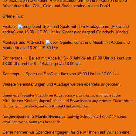
der Stadt Bonn anerkannt.
Viele BuschdorferInnen unterstützen unsere
Arbeit durch Ihre Zeit-, Geld- und Sachspenden. Vielen Dank!
Offene Tür:
Freitags
Spiel und Spaß mit dem Freitagsteam (Petra und
andere)
von 15.30 - 17.30 Uhr für Kinder (vorwiegend Grundschulkinder)
Montags und Mittwochs
Spiele, Kunst und Musik mit Abdou und
Martin für alle 16.30 - 19.30 Uhr
Donnertags → Ballett mit Anca für
6 - 8 Jährige ab 17.00 Uhr bis kurz vor
18.00 Uhr und für
9 - 14 Jährige ab 18.00 Uhr
Sonntags → Sport und Spaß mit Ilias von 15.00 Uhr bis 17.00 Uhr
Weitere Veranstaltungen und Ausflüge werden ebenfalls angeboten.
Damit es ein bunter Strauß von Angeboten werden kann, sind wir auf die
Mithilfe von Kindern, Jugendlichen und Erwachsenen angewiesen. Daher bitten
wir Sie recht herzlich, mit uns Kontakt aufzunehmen.
Ansprechpartner ist
Martin Hermann
, Ludwig Schopp Str. 18, 53117 Bonn,
email: hermann.bonn (at) freenet.de
Gerne nehmen wir Spenden entgegen, für die wir Ihnen auf Wunsch eine