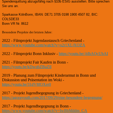
Spendenquittung abzugsfähig nach §10b EStG ausstellen. Bitte sprechen
Sie uns an.
Sparkasse KölnBonn, IBAN: DE71 3705 0198 1900 4507 82, BIC:
COLSDE33
Bonn VR Nr. 8612
Besondere Projekte der letzten Jahre:
2022 - Filmprojekt Jugendaustausch Griechenland -
https://www.youtube.com/watch?v=o2r1XLjXOZA
2022 - Filmprojekt Bonn Inklusiv -
https://youtu.be/-bIbAQcUbAI
2021 - Filmprojekt Fair Kaufen in Bonn -
https://youtu.be/kDwqbZBaZlI
2019 - Planung zum Filmprojekt Kinderarmut in Bonn und
Diskussion und Präsentation im Woki -
https://youtu.be/31dV8fOXer0
2017 - Projekt Jugendbegegnung in Griechenland -
https://agorayouth.com/2017/09/29/eine-besondere-begegnung/
2017 - Projekt Jugendbegegnung in Bonn -
https://www.youtube.com/watch?v=IwBbMddm_CA