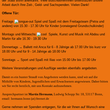
der Stadt Bonn anerkannt.
Viele BuschdorferInnen unterstützen unsere
Arbeit durch Ihre Zeit-, Geld- und Sachspenden. Vielen Dank!
Offene Tür:
Freitags
Spiel und Spaß mit dem Freitagsteam (Petra und
andere)
von 15.30 - 17.30 Uhr für Kinder (vorwiegend Grundschulkinder)
Montags und Mittwochs
Spiele, Kunst und Musik mit Abdou und
Martin für alle 16.30 - 19.30 Uhr
Donnertags → Ballett mit Anca für
6 - 8 Jährige ab 17.00 Uhr bis kurz vor
18.00 Uhr und für
9 - 14 Jährige ab 18.00 Uhr
Sonntags → Sport und Spaß mit Ilias von 15.00 Uhr bis 17.00 Uhr
Weitere Veranstaltungen und Ausflüge werden ebenfalls angeboten.
Damit es ein bunter Strauß von Angeboten werden kann, sind wir auf die
Mithilfe von Kindern, Jugendlichen und Erwachsenen angewiesen. Daher bitten
wir Sie recht herzlich, mit uns Kontakt aufzunehmen.
Ansprechpartner ist
Martin Hermann
, Ludwig Schopp Str. 18, 53117 Bonn,
email: hermann.bonn (at) freenet.de
Gerne nehmen wir Spenden entgegen, für die wir Ihnen auf Wunsch eine