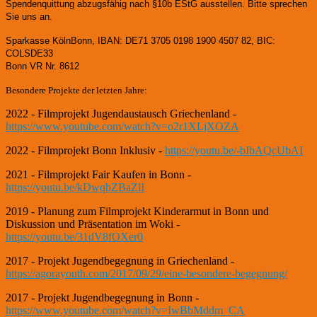
Spendenquittung abzugsfähig nach §10b EStG ausstellen. Bitte sprechen
Sie uns an.
Sparkasse KölnBonn, IBAN: DE71 3705 0198 1900 4507 82, BIC:
COLSDE33
Bonn VR Nr. 8612
Besondere Projekte der letzten Jahre:
2022 - Filmprojekt Jugendaustausch Griechenland -
https://www.youtube.com/watch?v=o2r1XLjXOZA
2022 - Filmprojekt Bonn Inklusiv -
https://youtu.be/-bIbAQcUbAI
2021 - Filmprojekt Fair Kaufen in Bonn -
https://youtu.be/kDwqbZBaZlI
2019 - Planung zum Filmprojekt Kinderarmut in Bonn und
Diskussion und Präsentation im Woki -
https://youtu.be/31dV8fOXer0
2017 - Projekt Jugendbegegnung in Griechenland -
https://agorayouth.com/2017/09/29/eine-besondere-begegnung/
2017 - Projekt Jugendbegegnung in Bonn -
https://www.youtube.com/watch?v=IwBbMddm_CA