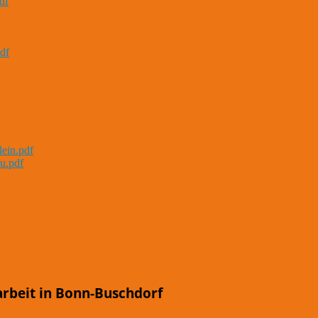
df
df
lein.pdf
u.pdf
arbeit in Bonn-Buschdorf