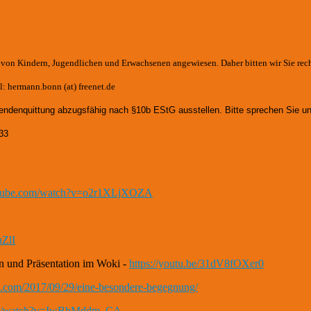
e von Kindern, Jugendlichen und Erwachsenen angewiesen. Daher bitten wir Sie rec
: hermann.bonn (at) freenet.de
endenquittung abzugsfähig nach §10b EStG ausstellen. Bitte sprechen Sie un
33
utube.com/watch?v=o2r1XLjXOZA
aZlI
n und Präsentation im Woki -
https://youtu.be/31dV8fOXer0
th.com/2017/09/29/eine-besondere-begegnung/
com/watch?v=IwBbMddm_CA