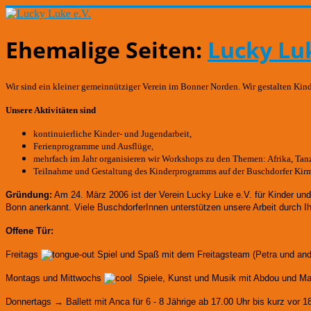
Ehemalige Seiten:
Lucky Luk
Wir sind ein kleiner gemeinnütziger Verein im Bonner Norden. Wir gestalten Kin
Unsere Aktivitäten sind
kontinuierliche Kinder- und Jugendarbeit,
Ferienprogramme und Ausflüge,
mehrfach im Jahr organisieren wir Workshops zu den Themen: Afrika, Tanze
Teilnahme und Gestaltung des Kinderprogramms auf der Buschdorfer Kir
Gründung:
Am 24. März 2006 ist der Verein Lucky Luke e.V. für Kinder un
Bonn anerkannt.
Viele BuschdorferInnen unterstützen unsere Arbeit durch I
Offene Tür:
Freitags
Spiel und Spaß mit dem Freitagsteam (Petra und an
Montags und Mittwochs
Spiele, Kunst und Musik mit Abdou und Mart
Donnertags → Ballett mit Anca für
6 - 8 Jährige ab 17.00 Uhr bis kurz vor 1