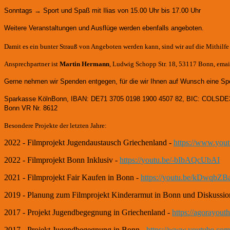
Sonntags → Sport und Spaß mit Ilias von 15.00 Uhr bis 17.00 Uhr
Weitere Veranstaltungen und Ausflüge werden ebenfalls angeboten.
Damit es ein bunter Strauß von Angeboten werden kann, sind wir auf die Mithilf
Ansprechpartner ist
Martin Hermann
, Ludwig Schopp Str. 18, 53117 Bonn, email
Gerne nehmen wir Spenden entgegen, für die wir Ihnen auf Wunsch eine Sp
Sparkasse KölnBonn, IBAN: DE71 3705 0198 1900 4507 82, BIC: COLSDE
Bonn VR Nr. 8612
Besondere Projekte der letzten Jahre:
2022 - Filmprojekt Jugendaustausch Griechenland -
https://www.yo
2022 - Filmprojekt Bonn Inklusiv -
https://youtu.be/-bIbAQcUbAI
2021 - Filmprojekt Fair Kaufen in Bonn -
https://youtu.be/kDwqbZB
2019 - Planung zum Filmprojekt Kinderarmut in Bonn und Diskussio
2017 - Projekt Jugendbegegnung in Griechenland -
https://agorayou
2017 - Projekt Jugendbegegnung in Bonn -
https://www.youtube.