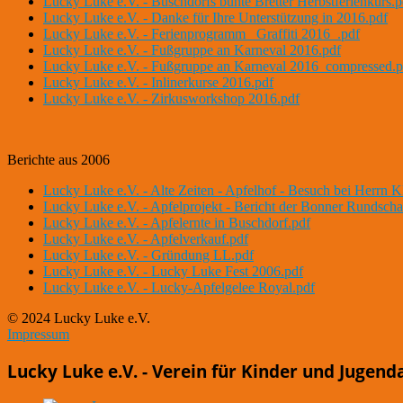
Lucky Luke e.V. - Buschdorfs bunte Bretter Herbstferienkurs.p
Lucky Luke e.V. - Danke für Ihre Unterstützung in 2016.pdf
Lucky Luke e.V. - Ferienprogramm _Graffiti 2016_.pdf
Lucky Luke e.V. - Fußgruppe an Karneval 2016.pdf
Lucky Luke e.V. - Fußgruppe an Karneval 2016_compressed.p
Lucky Luke e.V. - Inlinerkurse 2016.pdf
Lucky Luke e.V. - Zirkusworkshop 2016.pdf
Berichte aus 2006
Lucky Luke e.V. - Alte Zeiten - Apfelhof - Besuch bei Herrn K
Lucky Luke e.V. - Apfelprojekt - Bericht der Bonner Rundscha
Lucky Luke e.V. - Apfelernte in Buschdorf.pdf
Lucky Luke e.V. - Apfelverkauf.pdf
Lucky Luke e.V. - Gründung LL.pdf
Lucky Luke e.V. - Lucky Luke Fest 2006.pdf
Lucky Luke e.V. - Lucky-Apfelgelee Royal.pdf
© 2024 Lucky Luke e.V.
Impressum
Lucky Luke e.V. - Verein für Kinder und Jugend