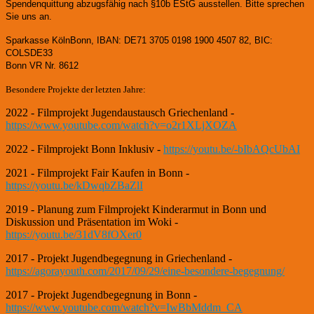
Spendenquittung abzugsfähig nach §10b EStG ausstellen. Bitte sprechen
Sie uns an.
Sparkasse KölnBonn, IBAN: DE71 3705 0198 1900 4507 82, BIC:
COLSDE33
Bonn VR Nr. 8612
Besondere Projekte der letzten Jahre:
2022 - Filmprojekt Jugendaustausch Griechenland -
https://www.youtube.com/watch?v=o2r1XLjXOZA
2022 - Filmprojekt Bonn Inklusiv -
https://youtu.be/-bIbAQcUbAI
2021 - Filmprojekt Fair Kaufen in Bonn -
https://youtu.be/kDwqbZBaZlI
2019 - Planung zum Filmprojekt Kinderarmut in Bonn und
Diskussion und Präsentation im Woki -
https://youtu.be/31dV8fOXer0
2017 - Projekt Jugendbegegnung in Griechenland -
https://agorayouth.com/2017/09/29/eine-besondere-begegnung/
2017 - Projekt Jugendbegegnung in Bonn -
https://www.youtube.com/watch?v=IwBbMddm_CA