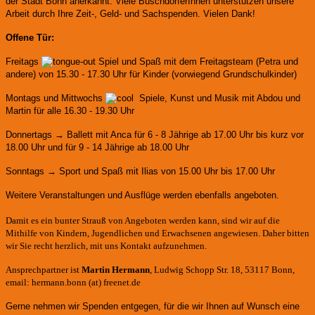
der Stadt Bonn anerkannt.
Viele BuschdorferInnen unterstützen unsere
Arbeit durch Ihre Zeit-, Geld- und Sachspenden. Vielen Dank!
Offene Tür:
Freitags
Spiel und Spaß mit dem Freitagsteam (Petra und
andere)
von 15.30 - 17.30 Uhr für Kinder (vorwiegend Grundschulkinder)
Montags und Mittwochs
Spiele, Kunst und Musik mit Abdou und
Martin für alle 16.30 - 19.30 Uhr
Donnertags → Ballett mit Anca für
6 - 8 Jährige ab 17.00 Uhr bis kurz vor
18.00 Uhr und für
9 - 14 Jährige ab 18.00 Uhr
Sonntags → Sport und Spaß mit Ilias von 15.00 Uhr bis 17.00 Uhr
Weitere Veranstaltungen und Ausflüge werden ebenfalls angeboten.
Damit es ein bunter Strauß von Angeboten werden kann, sind wir auf die
Mithilfe von Kindern, Jugendlichen und Erwachsenen angewiesen. Daher bitten
wir Sie recht herzlich, mit uns Kontakt aufzunehmen.
Ansprechpartner ist
Martin Hermann
, Ludwig Schopp Str. 18, 53117 Bonn,
email: hermann.bonn (at) freenet.de
Gerne nehmen wir Spenden entgegen, für die wir Ihnen auf Wunsch eine