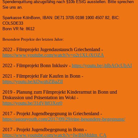
Spendenquittung abzugsfähig nach §10b EStG ausstellen. Bitte sprechen
Sie uns an.
Sparkasse KölnBonn, IBAN: DE71 3705 0198 1900 4507 82, BIC:
COLSDE33
Bonn VR Nr. 8612
Besondere Projekte der letzten Jahre:
2022 - Filmprojekt Jugendaustausch Griechenland -
https://www.youtube.com/watch?v=o2r1XLjXOZA
2022 - Filmprojekt Bonn Inklusiv -
https://youtu.be/-bIbAQcUbAI
2021 - Filmprojekt Fair Kaufen in Bonn -
https://youtu.be/kDwqbZBaZlI
2019 - Planung zum Filmprojekt Kinderarmut in Bonn und
Diskussion und Präsentation im Woki -
https://youtu.be/31dV8fOXer0
2017 - Projekt Jugendbegegnung in Griechenland -
https://agorayouth.com/2017/09/29/eine-besondere-begegnung/
2017 - Projekt Jugendbegegnung in Bonn -
https://www.youtube.com/watch?v=IwBbMddm_CA