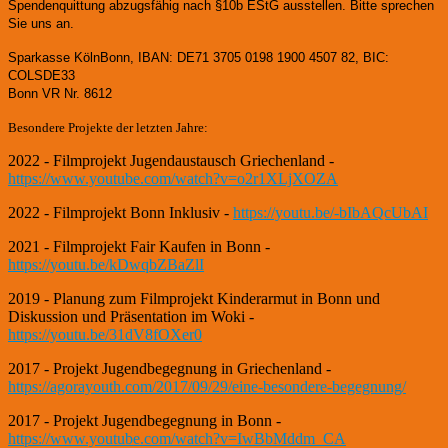
Spendenquittung abzugsfähig nach §10b EStG ausstellen. Bitte sprechen
Sie uns an.
Sparkasse KölnBonn, IBAN: DE71 3705 0198 1900 4507 82, BIC:
COLSDE33
Bonn VR Nr. 8612
Besondere Projekte der letzten Jahre:
2022 - Filmprojekt Jugendaustausch Griechenland -
https://www.youtube.com/watch?v=o2r1XLjXOZA
2022 - Filmprojekt Bonn Inklusiv -
https://youtu.be/-bIbAQcUbAI
2021 - Filmprojekt Fair Kaufen in Bonn -
https://youtu.be/kDwqbZBaZlI
2019 - Planung zum Filmprojekt Kinderarmut in Bonn und
Diskussion und Präsentation im Woki -
https://youtu.be/31dV8fOXer0
2017 - Projekt Jugendbegegnung in Griechenland -
https://agorayouth.com/2017/09/29/eine-besondere-begegnung/
2017 - Projekt Jugendbegegnung in Bonn -
https://www.youtube.com/watch?v=IwBbMddm_CA