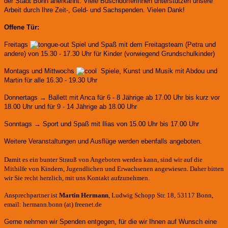
der Stadt Bonn anerkannt.
Viele BuschdorferInnen unterstützen unsere
Arbeit durch Ihre Zeit-, Geld- und Sachspenden. Vielen Dank!
Offene Tür:
Freitags
Spiel und Spaß mit dem Freitagsteam (Petra und
andere)
von 15.30 - 17.30 Uhr für Kinder (vorwiegend Grundschulkinder)
Montags und Mittwochs
Spiele, Kunst und Musik mit Abdou und
Martin für alle 16.30 - 19.30 Uhr
Donnertags → Ballett mit Anca für
6 - 8 Jährige ab 17.00 Uhr bis kurz vor
18.00 Uhr und für
9 - 14 Jährige ab 18.00 Uhr
Sonntags → Sport und Spaß mit Ilias von 15.00 Uhr bis 17.00 Uhr
Weitere Veranstaltungen und Ausflüge werden ebenfalls angeboten.
Damit es ein bunter Strauß von Angeboten werden kann, sind wir auf die
Mithilfe von Kindern, Jugendlichen und Erwachsenen angewiesen. Daher bitten
wir Sie recht herzlich, mit uns Kontakt aufzunehmen.
Ansprechpartner ist
Martin Hermann
, Ludwig Schopp Str. 18, 53117 Bonn,
email: hermann.bonn (at) freenet.de
Gerne nehmen wir Spenden entgegen, für die wir Ihnen auf Wunsch eine