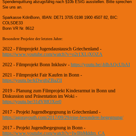
Spendenquittung abzugsfähig nach §10b EStG ausstellen. Bitte sprechen
Sie uns an.
Sparkasse KölnBonn, IBAN: DE71 3705 0198 1900 4507 82, BIC:
COLSDE33
Bonn VR Nr. 8612
Besondere Projekte der letzten Jahre:
2022 - Filmprojekt Jugendaustausch Griechenland -
https://www.youtube.com/watch?v=o2r1XLjXOZA
2022 - Filmprojekt Bonn Inklusiv -
https://youtu.be/-bIbAQcUbAI
2021 - Filmprojekt Fair Kaufen in Bonn -
https://youtu.be/kDwqbZBaZlI
2019 - Planung zum Filmprojekt Kinderarmut in Bonn und
Diskussion und Präsentation im Woki -
https://youtu.be/31dV8fOXer0
2017 - Projekt Jugendbegegnung in Griechenland -
https://agorayouth.com/2017/09/29/eine-besondere-begegnung/
2017 - Projekt Jugendbegegnung in Bonn -
https://www.youtube.com/watch?v=IwBbMddm_CA