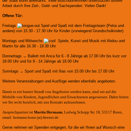
der Stadt Bonn anerkannt.
Viele BuschdorferInnen unterstützen unsere
Arbeit durch Ihre Zeit-, Geld- und Sachspenden. Vielen Dank!
Offene Tür:
Freitags
Spiel und Spaß mit dem Freitagsteam (Petra und
andere)
von 15.30 - 17.30 Uhr für Kinder (vorwiegend Grundschulkinder)
Montags und Mittwochs
Spiele, Kunst und Musik mit Abdou und
Martin für alle 16.30 - 19.30 Uhr
Donnertags → Ballett mit Anca für
6 - 8 Jährige ab 17.00 Uhr bis kurz vor
18.00 Uhr und für
9 - 14 Jährige ab 18.00 Uhr
Sonntags → Sport und Spaß mit Ilias von 15.00 Uhr bis 17.00 Uhr
Weitere Veranstaltungen und Ausflüge werden ebenfalls angeboten.
Damit es ein bunter Strauß von Angeboten werden kann, sind wir auf die
Mithilfe von Kindern, Jugendlichen und Erwachsenen angewiesen. Daher bitten
wir Sie recht herzlich, mit uns Kontakt aufzunehmen.
Ansprechpartner ist
Martin Hermann
, Ludwig Schopp Str. 18, 53117 Bonn,
email: hermann.bonn (at) freenet.de
Gerne nehmen wir Spenden entgegen, für die wir Ihnen auf Wunsch eine