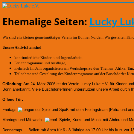
Ehemalige Seiten:
Lucky Luk
Wir sind ein kleiner gemeinnütziger Verein im Bonner Norden. Wir gestalten Kin
Unsere Aktivitäten sind
kontinuierliche Kinder- und Jugendarbeit,
Ferienprogramme und Ausflüge,
mehrfach im Jahr organisieren wir Workshops zu den Themen: Afrika, Tanze
Teilnahme und Gestaltung des Kinderprogramms auf der Buschdorfer Kir
Gründung:
Am 24. März 2006 ist der Verein Lucky Luke e.V. für Kinder un
Bonn anerkannt.
Viele BuschdorferInnen unterstützen unsere Arbeit durch I
Offene Tür:
Freitags
Spiel und Spaß mit dem Freitagsteam (Petra und an
Montags und Mittwochs
Spiele, Kunst und Musik mit Abdou und Mart
Donnertags → Ballett mit Anca für
6 - 8 Jährige ab 17.00 Uhr bis kurz vor 1