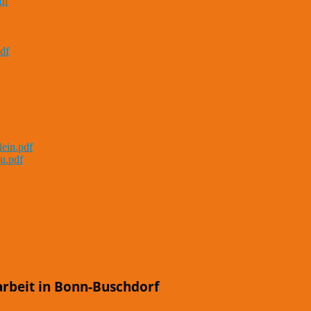
df
df
lein.pdf
u.pdf
arbeit in Bonn-Buschdorf