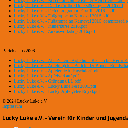
Lucky Luke e.V. - Buschdorfs bunte Bretter Herbstferienkurs.p
Lucky Luke e.V. - Danke für Ihre Unterstützung in 2016.pdf
Lucky Luke e.V. - Ferienprogramm _Graffiti 2016_.pdf
Lucky Luke e.V. - Fußgruppe an Karneval 2016.pdf
Lucky Luke e.V. - Fußgruppe an Karneval 2016_compressed.p
Lucky Luke e.V. - Inlinerkurse 2016.pdf
Lucky Luke e.V. - Zirkusworkshop 2016.pdf
Berichte aus 2006
Lucky Luke e.V. - Alte Zeiten - Apfelhof - Besuch bei Herrn K
Lucky Luke e.V. - Apfelprojekt - Bericht der Bonner Rundscha
Lucky Luke e.V. - Apfelernte in Buschdorf.pdf
Lucky Luke e.V. - Apfelverkauf.pdf
Lucky Luke e.V. - Gründung LL.pdf
Lucky Luke e.V. - Lucky Luke Fest 2006.pdf
Lucky Luke e.V. - Lucky-Apfelgelee Royal.pdf
© 2024 Lucky Luke e.V.
Impressum
Lucky Luke e.V. - Verein für Kinder und Jugend