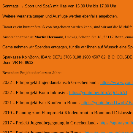
Sonntags → Sport und Spaß mit Ilias von 15.00 Uhr bis 17.00 Uhr
Weitere Veranstaltungen und Ausflüge werden ebenfalls angeboten.
Damit es ein bunter Strauß von Angeboten werden kann, sind wir auf die Mithilf
Ansprechpartner ist
Martin Hermann
, Ludwig Schopp Str. 18, 53117 Bonn, email
Gerne nehmen wir Spenden entgegen, für die wir Ihnen auf Wunsch eine Sp
Sparkasse KölnBonn, IBAN: DE71 3705 0198 1900 4507 82, BIC: COLSDE
Bonn VR Nr. 8612
Besondere Projekte der letzten Jahre:
2022 - Filmprojekt Jugendaustausch Griechenland -
https://www.yo
2022 - Filmprojekt Bonn Inklusiv -
https://youtu.be/-bIbAQcUbAI
2021 - Filmprojekt Fair Kaufen in Bonn -
https://youtu.be/kDwqbZB
2019 - Planung zum Filmprojekt Kinderarmut in Bonn und Diskussio
2017 - Projekt Jugendbegegnung in Griechenland -
https://agorayou
2017 - Projekt Jugendbegegnung in Bonn -
https://www.youtube.