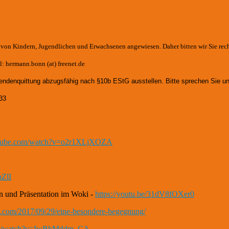
e von Kindern, Jugendlichen und Erwachsenen angewiesen. Daher bitten wir Sie rec
: hermann.bonn (at) freenet.de
endenquittung abzugsfähig nach §10b EStG ausstellen. Bitte sprechen Sie un
33
utube.com/watch?v=o2r1XLjXOZA
aZlI
n und Präsentation im Woki -
https://youtu.be/31dV8fOXer0
th.com/2017/09/29/eine-besondere-begegnung/
com/watch?v=IwBbMddm_CA