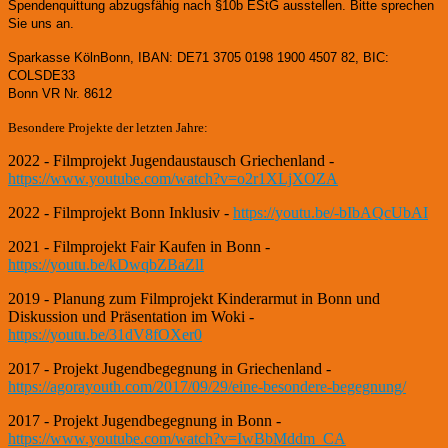
Spendenquittung abzugsfähig nach §10b EStG ausstellen. Bitte sprechen
Sie uns an.
Sparkasse KölnBonn, IBAN: DE71 3705 0198 1900 4507 82, BIC:
COLSDE33
Bonn VR Nr. 8612
Besondere Projekte der letzten Jahre:
2022 - Filmprojekt Jugendaustausch Griechenland -
https://www.youtube.com/watch?v=o2r1XLjXOZA
2022 - Filmprojekt Bonn Inklusiv -
https://youtu.be/-bIbAQcUbAI
2021 - Filmprojekt Fair Kaufen in Bonn -
https://youtu.be/kDwqbZBaZlI
2019 - Planung zum Filmprojekt Kinderarmut in Bonn und
Diskussion und Präsentation im Woki -
https://youtu.be/31dV8fOXer0
2017 - Projekt Jugendbegegnung in Griechenland -
https://agorayouth.com/2017/09/29/eine-besondere-begegnung/
2017 - Projekt Jugendbegegnung in Bonn -
https://www.youtube.com/watch?v=IwBbMddm_CA