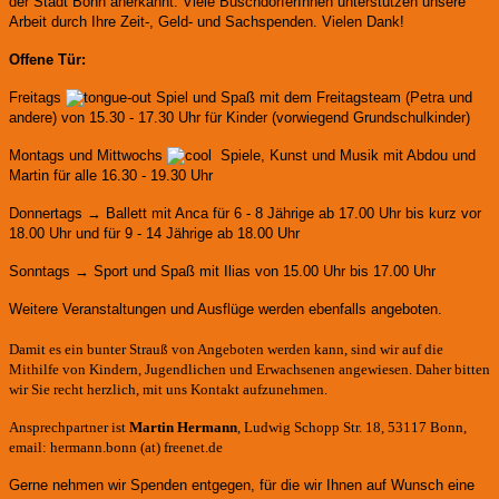
der Stadt Bonn anerkannt.
Viele BuschdorferInnen unterstützen unsere
Arbeit durch Ihre Zeit-, Geld- und Sachspenden. Vielen Dank!
Offene Tür:
Freitags
Spiel und Spaß mit dem Freitagsteam (Petra und
andere)
von 15.30 - 17.30 Uhr für Kinder (vorwiegend Grundschulkinder)
Montags und Mittwochs
Spiele, Kunst und Musik mit Abdou und
Martin für alle 16.30 - 19.30 Uhr
Donnertags → Ballett mit Anca für
6 - 8 Jährige ab 17.00 Uhr bis kurz vor
18.00 Uhr und für
9 - 14 Jährige ab 18.00 Uhr
Sonntags → Sport und Spaß mit Ilias von 15.00 Uhr bis 17.00 Uhr
Weitere Veranstaltungen und Ausflüge werden ebenfalls angeboten.
Damit es ein bunter Strauß von Angeboten werden kann, sind wir auf die
Mithilfe von Kindern, Jugendlichen und Erwachsenen angewiesen. Daher bitten
wir Sie recht herzlich, mit uns Kontakt aufzunehmen.
Ansprechpartner ist
Martin Hermann
, Ludwig Schopp Str. 18, 53117 Bonn,
email: hermann.bonn (at) freenet.de
Gerne nehmen wir Spenden entgegen, für die wir Ihnen auf Wunsch eine