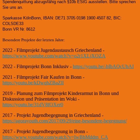
Spendenquittung abzugsfähig nach §10b EStG ausstellen. Bitte sprechen
Sie uns an.
Sparkasse KölnBonn, IBAN: DE71 3705 0198 1900 4507 82, BIC:
COLSDE33
Bonn VR Nr. 8612
Besondere Projekte der letzten Jahre:
2022 - Filmprojekt Jugendaustausch Griechenland -
https://www.youtube.com/watch?v=o2r1XLjXOZA
2022 - Filmprojekt Bonn Inklusiv -
https://youtu.be/-bIbAQcUbAI
2021 - Filmprojekt Fair Kaufen in Bonn -
https://youtu.be/kDwqbZBaZlI
2019 - Planung zum Filmprojekt Kinderarmut in Bonn und
Diskussion und Präsentation im Woki -
https://youtu.be/31dV8fOXer0
2017 - Projekt Jugendbegegnung in Griechenland -
https://agorayouth.com/2017/09/29/eine-besondere-begegnung/
2017 - Projekt Jugendbegegnung in Bonn -
https://www.youtube.com/watch?v=IwBbMddm_CA