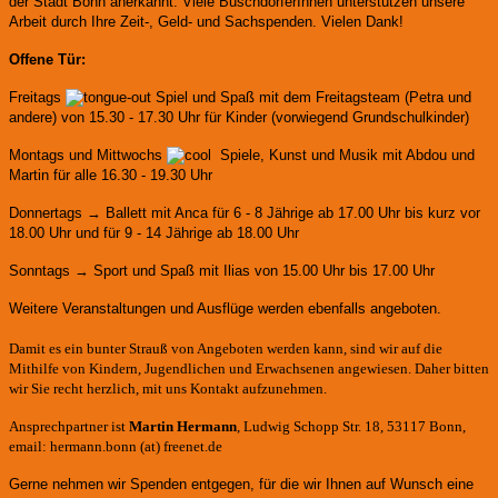
der Stadt Bonn anerkannt.
Viele BuschdorferInnen unterstützen unsere
Arbeit durch Ihre Zeit-, Geld- und Sachspenden. Vielen Dank!
Offene Tür:
Freitags
Spiel und Spaß mit dem Freitagsteam (Petra und
andere)
von 15.30 - 17.30 Uhr für Kinder (vorwiegend Grundschulkinder)
Montags und Mittwochs
Spiele, Kunst und Musik mit Abdou und
Martin für alle 16.30 - 19.30 Uhr
Donnertags → Ballett mit Anca für
6 - 8 Jährige ab 17.00 Uhr bis kurz vor
18.00 Uhr und für
9 - 14 Jährige ab 18.00 Uhr
Sonntags → Sport und Spaß mit Ilias von 15.00 Uhr bis 17.00 Uhr
Weitere Veranstaltungen und Ausflüge werden ebenfalls angeboten.
Damit es ein bunter Strauß von Angeboten werden kann, sind wir auf die
Mithilfe von Kindern, Jugendlichen und Erwachsenen angewiesen. Daher bitten
wir Sie recht herzlich, mit uns Kontakt aufzunehmen.
Ansprechpartner ist
Martin Hermann
, Ludwig Schopp Str. 18, 53117 Bonn,
email: hermann.bonn (at) freenet.de
Gerne nehmen wir Spenden entgegen, für die wir Ihnen auf Wunsch eine